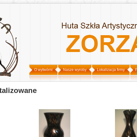
O wytwórni
Nasze wyroby
Lokalizacja firmy
P
talizowane