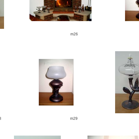
m26
8
m29