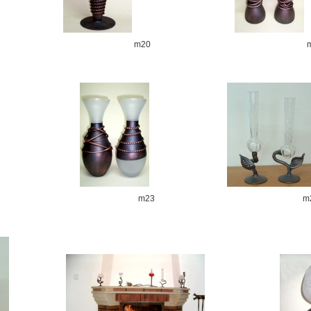
m20
m23
m