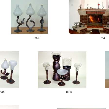
m32
m33
m34
m35