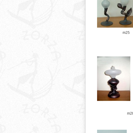
m25
m2