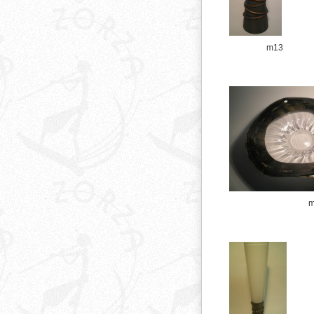
m13
m