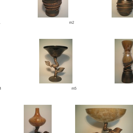
1
m2
4
m5