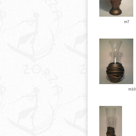
m7
m10