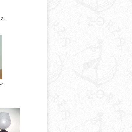
m21
24