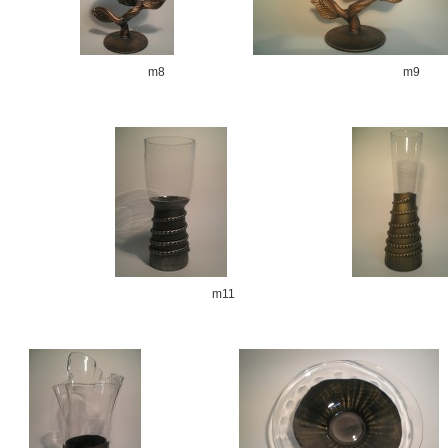
m8
m9
m11