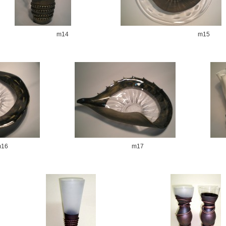
m14
m15
16
m17